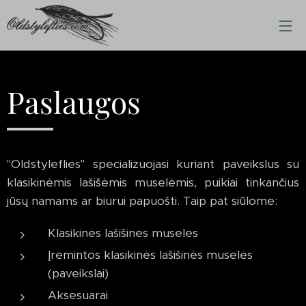
Paslaugos
"Oldstyleflies" specializuojasi kuriant paveikslus su
klasikinėmis lašišėmis muselėmis, puikiai tinkančius
jūsų namams ar biurui papuošti. Taip pat siūlome:
Klasikinės lašišinės muselės
Įrėmintos klasikinės lašišinės muselės
(paveikslai)
Aksesuarai