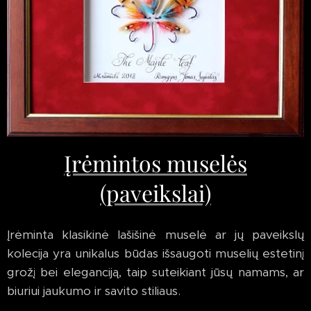
Įrėmintos muselės
(paveikslai)
Įrėminta klasikinė lašišinė muselė ar jų paveikslų
kolecija yra unikalus būdas išsaugoti muselių estetinį
grožį bei eleganciją, taip suteikiant jūsų namams, ar
biuriui jaukumo ir savito stiliaus.