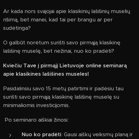
Ar kada nors svajojai apie klasikinių lašišinių muselių
rišimą, bet manei, kad tai per brangu ar per
sudėtinga?
O galbūt norėtum surišti savo pirmąją klasikinę
lašišinę muselę, bet nežinai, nuo ko pradėti?
Kviečiu Tave į pirmąjį Lietuvoje online seminarą
apie klasikines lašišines museles!
Pasidalinsiu savo 15 metų patirtimi ir padėsiu tau
surišti savo pirmąją klasikinę lašišinę muselę su
minimaliomis investicijomis.
Po seminaro aiškiai žinosi:
Nuo ko pradėti
: Gausi aiškų veiksmų planą ir