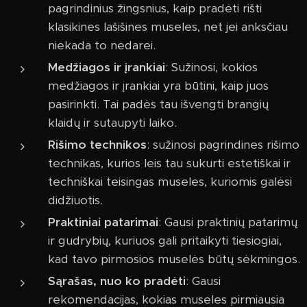
pagrindinius žingsnius, kaip pradėti rišti
klasikines lašišines museles, net jei anksčiau
niekada to nedarei.
Medžiagos ir įrankiai
: Sužinosi, kokios
medžiagos ir įrankiai yra būtini, kaip juos
pasirinkti. Tai padės tau išvengti brangių
klaidų ir sutaupyti laiko.
Rišimo technikos
: sužinosi pagrindines rišimo
technikas, kurios leis tau sukurti estetiškai ir
techniškai teisingas museles, kuriomis galėsi
didžiuotis.
Praktiniai patarimai
: Gausi praktinių patarimų
ir gudrybių, kuriuos gali pritaikyti tiesiogiai,
kad tavo pirmosios muselės būtų sėkmingos.
Sąrašas, nuo ko pradėti
: Gausi
rekomendacijas, kokias museles pirmiausia